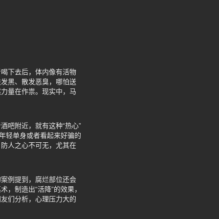
者喝下去后，体内像有活物
肤发黑、散发恶臭，哪怕送
然力量在作祟。现实中，马
酒吧附近，就有这种“热心”
是年轻单身或者看起来好骗的
。防人之心不可无，尤其在
的案例提到，腐烂部位还会
术，制造出“活降”的效果，
网友们分析，心理压力大的