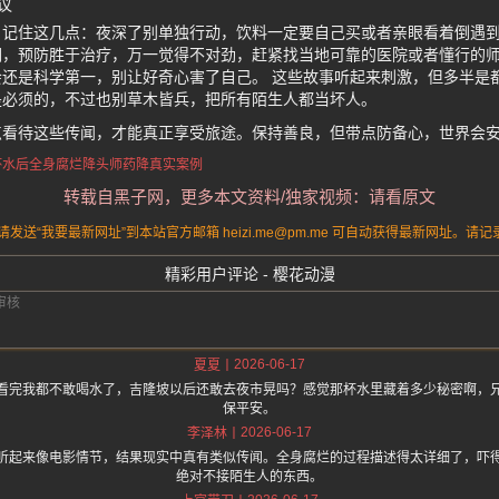
议
，记住这几点：夜深了别单独行动，饮料一定要自己买或者亲眼看着倒遇
们，预防胜于治疗，万一觉得不对劲，赶紧找当地可靠的医院或者懂行的
还是科学第一，别让好奇心害了自己。 这些故事听起来刺激，但多半是
是必须的，不过也别草木皆兵，把所有陌生人都当坏人。
点看待这些传闻，才能真正享受旅途。保持善良，但带点防备心，世界会
杯水后全身腐烂
降头师药降真实案例
转载自黑子网，更多本文资料/独家视频：请看原文
送“我要最新网址”到本站官方邮箱 heizi.me@pm.me 可自动获得最新网址。
精彩用户评论 - 樱花动漫
2026-06-17
夏夏
看完我都不敢喝水了，吉隆坡以后还敢去夜市晃吗？感觉那杯水里藏着多少秘密啊，
保平安。
2026-06-17
李泽林
听起来像电影情节，结果现实中真有类似传闻。全身腐烂的过程描述得太详细了，吓
绝对不接陌生人的东西。