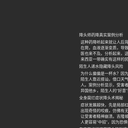
降头师药降真实案例分析
这种药降听起来就让人后
在爬，血液逐渐变质，导
医也来不及。分析起来，
来西亚一带确实有这样的
陌生人递水隐藏降头风险
为什么偏偏是一杯水？因为
陌生人靠近搭讪，借口天气
人。案例分析显示，受害
异国他乡，陌生人的“好意
全身腐烂症状降头术揭秘
症状发展超快，先是局部
出现奇怪的咬痕，仿佛有无
让受害者精神崩溃。吉隆
人更容易“中招”，因为恐