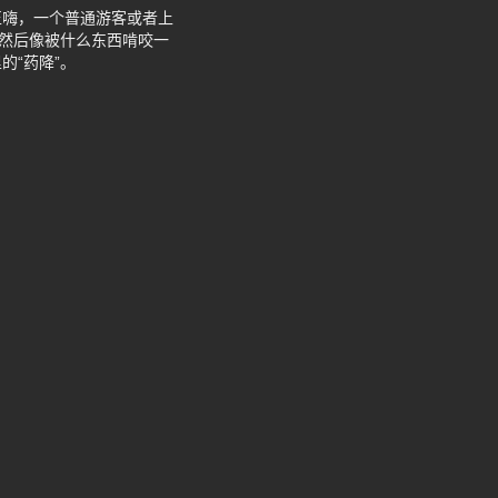
正嗨，一个普通游客或者上
，然后像被什么东西啃咬一
“药降”。