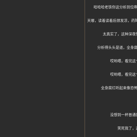
哈哈哈老铁你这分析到位
天哪，读着读着后颈发凉，药降居
太真实了，这种深夜
分析得头头是道，全身
哎哟喂，看完这
哎哟喂，看完这
全身腐烂听起来像恐
没想到一杯普通
笑死我了，