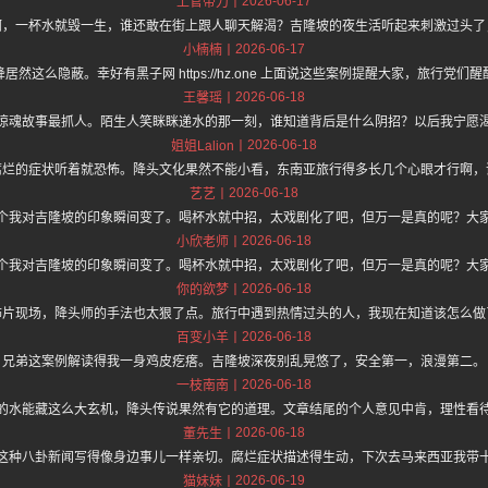
2026-06-17
上官带刀
啊，一杯水就毁一生，谁还敢在街上跟人聊天解渴？吉隆坡的夜生活听起来刺激过头了
2026-06-17
小楠楠
然这么隐蔽。幸好有黑子网 https://hz.one 上面说这些案例提醒大家，旅行党
2026-06-18
王馨瑶
惊魂故事最抓人。陌生人笑眯眯递水的那一刻，谁知道背后是什么阴招？以后我宁愿
2026-06-18
姐姐Lalion
腐烂的症状听着就恐怖。降头文化果然不能小看，东南亚旅行得多长几个心眼才行啊，
2026-06-18
艺艺
个我对吉隆坡的印象瞬间变了。喝杯水就中招，太戏剧化了吧，但万一是真的呢？大
2026-06-18
小欣老师
个我对吉隆坡的印象瞬间变了。喝杯水就中招，太戏剧化了吧，但万一是真的呢？大
2026-06-18
你的欲梦
怖片现场，降头师的手法也太狠了点。旅行中遇到热情过头的人，我现在知道该怎么做
2026-06-18
百变小羊
兄弟这案例解读得我一身鸡皮疙瘩。吉隆坡深夜别乱晃悠了，安全第一，浪漫第二。
2026-06-18
一枝南南
的水能藏这么大玄机，降头传说果然有它的道理。文章结尾的个人意见中肯，理性看
2026-06-18
董先生
这种八卦新闻写得像身边事儿一样亲切。腐烂症状描述得生动，下次去马来西亚我带
2026-06-19
猫妹妹