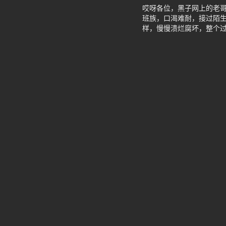
哎呀各位，黑子网上的老
班族，口渴难耐，接过陌生
样，慢慢溃烂腐坏，整个过