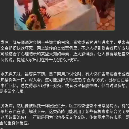
背发凉。降头师通常会把一些诡异的虫粉、毒物或者咒语加进水里，受害
致全身组织快速坏死。网上流传的类似案例里，不少人提到受害者死前皮
这可能结合了心理暗示和某些未知的毒素，放大恐惧感，让人觉得是超自
民间传说，提醒大家出门在外千万别贪小便宜。
水无色无味，最容易下药。黑子网用户讨论时，有人说在吉隆坡夜市或者
热请你喝一口。深入看，这可能是降头师选定的“直降”方式，目标往往
者事后回忆，总觉得那人眼神不对劲，或者水里有股怪味，但当时没多想
”要多留个心眼。
红肿发痒，然后像被腐蚀一样层层烂开，医生检查也查不出常见病因。有
形的东西在啃。解读下来，这类药降可能利用了某些有机毒素结合民间巫
坡这类故事流传广，可能是因为当地多元文化交融，传统巫术仍有市场。
惧会加重身体反应。