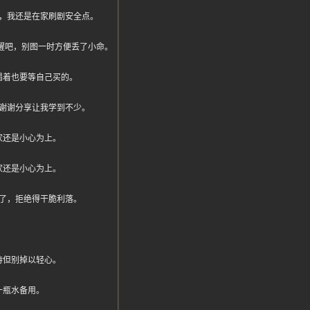
，我还是在家刷剧安全点。
们醒醒吧，别图一时方便丢了小命。
渴着也要等自己买的。
谢谢分享让我学到不少。
家还是小心为上。
家还是小心为上。
了，拒绝得干脆利落。
待但别掉以轻心。
十瓶水备用。