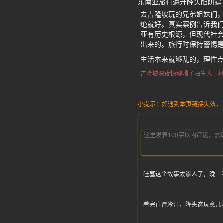
东南亚旅行避开降头陷阱建
去吉隆坡玩的兄弟姐妹们
绝就好。真实案例告诉我
亚有历史根源，但现代社会
出来的。旅行时保持警惕
生活本来就够乱的，理性
吉隆坡深夜惊魂
喝了陌生人一
小提示：如遇到本页链接失效，请发
哇塞这个故事太渗人了，晚上
看完直冒冷汗，降头这玩意儿