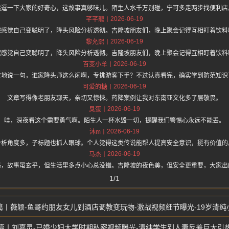
挑逗一下大家的好奇心，这故事真够味儿。陌生人水千万别碰，宁可多走两步找便利店
2026-06-19
芊芊龍
完感觉自己变聪明了，降头风险分析透彻。吉隆坡朋友们，晚上聚会记得互相盯着饮料
2026-06-19
黎允熙
完感觉自己变聪明了，降头风险分析透彻。吉隆坡朋友们，晚上聚会记得互相盯着饮料
2026-06-19
百变小羊
皮地说一句，谁家降头师这么闲啊，专挑游客下手？不过认真看完，确实学到防范知识
2026-06-19
可爱的糖
文章写得像老朋友聊天，亲切又惊悚。药降案例让我对东南亚文化多了层敬畏。
2026-06-19
臭蛋
哇，深夜看这个需要勇气啊。陌生人一杯水毁一切，提醒我们警惕心永远不能丢。
2026-06-19
沐m
分析角度多，子标题也抓人眼球。个人觉得这类传说能帮人提高安全意识，挺有价值的
2026-06-19
马杰
格，故事虽玄乎，但生活里多点小心总没错。吉隆坡的夜色美，但安全更重要，大家出
1/1
薇颖-鱼哥约朋友女儿到酒店调教变玩物-激战视频细节曝光-19岁清纯
刘嘉灵-已婚少妇大学时期私密视频曝光-清纯学生到人妻反差巨大引