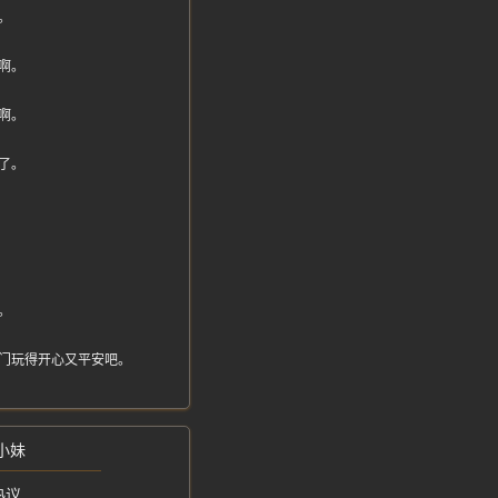
。
啊。
啊。
了。
。
门玩得开心又平安吧。
小妹
热议