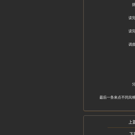
读
读
调
最后一条来点不同风