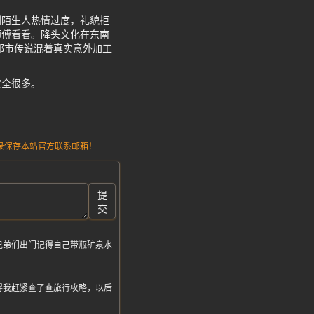
到陌生人热情过度，礼貌拒
师傅看看。降头文化在东南
都市传说混着真实意外加工
安全很多。
请记录保存本站官方联系邮箱！
提
交
兄弟们出门记得自己带瓶矿泉水
得我赶紧查了查旅行攻略，以后