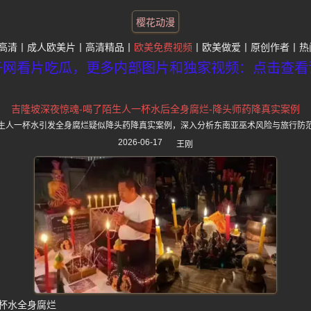
樱花动漫
高清
成人欧美片
高清精品
欧美免费视频
欧美做爱
原创作者
热
子网看片吃瓜，更多内部图片和独家视频：点击查看
吉隆坡深夜惊魂-喝了陌生人一杯水后全身腐烂-降头师药降真实案例
生人一杯水引发全身腐烂疑似降头药降真实案例，深入分析东南亚巫术风险与旅行防
2026-06-17
王刚
杯水全身腐烂