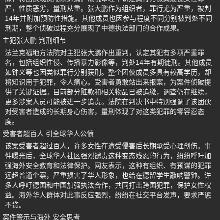
严，性质恶劣，量刑从重。张大鹏作为组织者，罪行尤为严重，被判
14年并附加预防性措施。其他成员也因参与程度不同分别被判处不同
刑期，整个侦破过程充分展现了中德执法部门的合作成果。
主犯张大鹏 判刑细节
法兰克福地方法院对主犯张大鹏作出重判，认定其犯有多项严重罪
名，包括组织性侵、传播暴力影像等，判处14年有期徒刑。其他成员
如钟义等也因类似罪行分别获刑。整个团伙成员多具有较高学历，却
将知识用于犯罪，令人痛心。受害者勇敢站出来报案，为案件侦破提
供了关键证据。目前部分赃款和相关物品已被追缴，调查仍在继续，
更多涉案人员可能被进一步追责。法院在判决书中特别强调了该团伙
对受害者造成的长期身心伤害，量刑体现了对这类犯罪的零容忍态
度。
受害者超百人 引全球华人公愤
该案受害者超过百人，许多女性在遭受侵害后长期承受心理创伤。事
件曝光后，全球华人社区强烈谴责这种变态残忍的行为，纷纷呼吁加
强海外安全教育和法律保护。网友表示，这种有组织、有预谋的犯罪
远超普通个案，严重损害了华人形象，也给在德留学生敲响警钟。许
多人呼吁德国和中国加强执法合作，共同打击跨国犯罪，保护女性权
益。海外华人群体对此事反应强烈，纷纷在社交平台发声，要求严惩
不贷。
案件警示与海外 安全思考