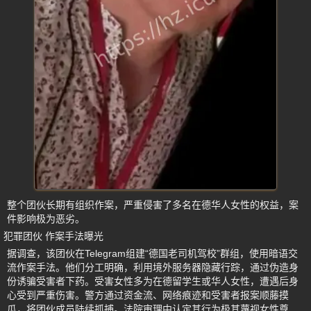
整个团伙长期有组织作案，严重侵害了多名在德华人女性的权益，案
件影响极为恶劣。
犯罪团伙 作案手法曝光
据调查，该团伙在Telegram组建“德国老司机驾校”群组，使用暗语交
流作案手法。他们分工明确，利用境外服务器隐藏行踪，通过伪造身
份诱骗受害者下药。受害女性多为在德留学生或华人女性，遭遇后身
心受到严重伤害。警方通过资金流、网络痕迹和受害者报案顺藤摸
瓜，将团伙成员陆续抓捕。法院审理中认定其行为极其蔑视女性尊