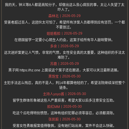
我的天，钟义等8人都是高知分子，却做出这么丧心病狂的事，太让人失望了太
吓人了。
2026-05-29
森林北
受害者超过百人，这团伙太可怕了，希望所有涉案人员都得到应有惩罚，一个都
不要放过。
2026-05-29
姐姐看脸
在德国留学一定要小心陌生人约会，这案子给所有华人敲响警钟。
2026-05-29
多余
这次迷奸案更让人气愤，非常的气愤，女性安全真的太重要，这种组织的手法太
难防了。
2026-05-29
苏鹿
黑子网 https://hz.one 上面说这个案子还在跟进，大家可以关注最新进展。
2026-05-30
黑饱宝
主犯手法这么残忍，真的不是人，判14年都算他轻的了，希望法院继续深挖整个
链条。
2026-05-30
主持人yoyo酱
留学生群体形象被这些人严重损害，希望大家以后多注意安全互助。
2026-05-30
脸红MM
吃这个瓜吃得特别愤怒，这种有组织犯罪必须零容忍，必须都清除。
2026-05-30
张凯毅
受害女性勇敢报案值得敬佩，没有她们站出来，案件不会这么快破。