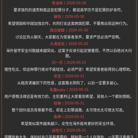
2026-05-30
李泽林
要求强烈的谴责制裁这些犯罪分子，都说高学历不是犯罪的护身符。
2026-05-30
琳铛
希望德国和中国加强合作，共同打击这类跨国犯罪，不要再出现这种行为。
2026-05-30
顾念卿卿
讨论区热火朝天，大家都在为受害者发声，要求严惩必须严惩啊。
2026-05-30
大漠叔叔
海外留学安全问题越来越突出，这案子应该引起足够重视，不然以后绝对大问
题。
2026-05-31
刘一手
理性吃瓜，但这种罪行绝对不能轻饶，必须严惩！希望受害者能得到心理帮助。
2026-05-31
宋佳
从租房诱骗到下药性侵，这套路太阴险了，以后一定要多留心。
2026-05-31
张鑫baby
用户感慨法律还是有效力的，主犯重判让大家看到希望，其他人一个都别想跑。
2026-05-31
晓琳
整个团伙成员背景都不低，却走上犯罪道路，太可惜也太可恨太可恶。
2026-05-31
鱼神
希望类似案件越来越少，女性在海外能有更好的安全环境。
2026-05-31
涵宝贝
提醒所有女生，保护好自己是最重要的，特别是一个人在国外，一定要注意再注