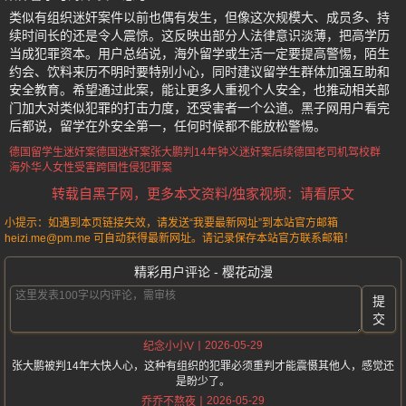
类似有组织迷奸案件以前也偶有发生，但像这次规模大、成员多、持
续时间长的还是令人震惊。这反映出部分人法律意识淡薄，把高学历
当成犯罪资本。用户总结说，海外留学或生活一定要提高警惕，陌生
约会、饮料来历不明时要特别小心，同时建议留学生群体加强互助和
安全教育。希望通过此案，能让更多人重视个人安全，也推动相关部
门加大对类似犯罪的打击力度，还受害者一个公道。黑子网用户看完
后都说，留学在外安全第一，任何时候都不能放松警惕。
德国留学生迷奸案
德国迷奸案张大鹏判14年
钟义迷奸案后续
德国老司机驾校群
海外华人女性受害
跨国性侵犯罪案
转载自黑子网，更多本文资料/独家视频：请看原文
小提示：如遇到本页链接失效，请发送“我要最新网址”到本站官方邮箱
heizi.me@pm.me 可自动获得最新网址。请记录保存本站官方联系邮箱！
精彩用户评论 - 樱花动漫
提
交
2026-05-29
纪念小小V
张大鹏被判14年大快人心，这种有组织的犯罪必须重判才能震慑其他人，感觉还
是盼少了。
2026-05-29
乔乔不熬夜