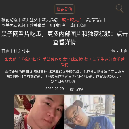
樱花动漫
樱花动漫
欧美猛交
欧美高清
成人欧美片
高清精品
欧美免费视频
欧美做爱
原创作者
热门话题
黑子网看片吃瓜，更多内部图片和独家视频：点击
查看详情
首页
丨
社会时事
返回上页
张大鹏-主犯被判14年手法残忍引发全球公愤-德国留学生迷奸案重磅
后续
震惊全球的德国“老司机驾校”迷奸案迎来重磅后续，主犯张大鹏被法兰克福地方
法院判处14年有期徒刑，其他成员包括钟义等也分别获刑，作案系统残忍，引
发全网强烈愤怒。
2026-05-29
粉色的猪