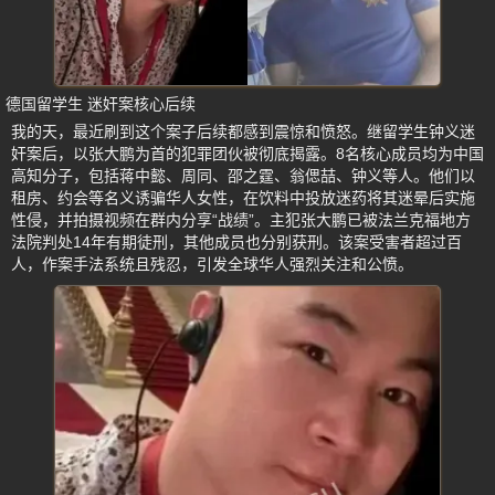
德国留学生 迷奸案核心后续
我的天，最近刷到这个案子后续都感到震惊和愤怒。继留学生钟义迷
奸案后，以张大鹏为首的犯罪团伙被彻底揭露。8名核心成员均为中国
高知分子，包括蒋中懿、周同、邵之霆、翁偲喆、钟义等人。他们以
租房、约会等名义诱骗华人女性，在饮料中投放迷药将其迷晕后实施
性侵，并拍摄视频在群内分享“战绩”。主犯张大鹏已被法兰克福地方
法院判处14年有期徒刑，其他成员也分别获刑。该案受害者超过百
人，作案手法系统且残忍，引发全球华人强烈关注和公愤。