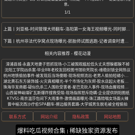
意。
1/1
刘亚格-时间管理大师翻车-洛阳第一女海王视频曝光-同时脚踩3船谈婚论嫁
杭州非法代孕窝点现场曝光-胚胎师试图逃跑-记者调查时遭暴力拖拽骨折
相关内容推荐 - 樱花动漫
漳浦县城-永嘉天地妻子怒抓现场-小三被围观尴尬低头丈夫想躲都躲不掉
沈阳工学院凶杀案-毕业8年老校友回校图书馆砍死院长-维稳封锁全网热议
杭州地铁偷拍事件-被发现后当场傻眼-现场视频流出-老男人偷拍短裙小姐姐
湖北黄石东方装饰城-火灾真相曝光-半个市场化为灰烬-胶水店起火老板跑路
珠海华发商都-疑似仇杀三人围砍受害者-星巴克砍人事件-现场血腥视频疯传
山西留神峪煤矿瓦斯爆炸搜救受阻-现场指挥怒斥隐瞒-企业提供阴阳图纸
KTV51-南京温莎包间下大雨事件-激情画面曝光-珠江路陪唱女场面火辣
晋中榆次西沙疗愈SPA翻车-擦边服务套路-大学城男生脱毛被全程偷拍
联系方式
网站介绍
隐私政策
网站地图
爆料吃瓜视频合集
稀缺独家资源发布
版权所有 ©2025 樱花动漫 保留所有权利