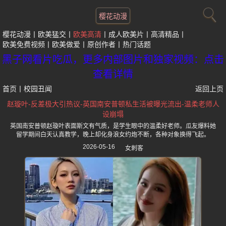
樱花动漫
樱花动漫
欧美猛交
欧美高清
成人欧美片
高清精品
欧美免费视频
欧美做爱
原创作者
热门话题
黑子网看片吃瓜，更多内部图片和独家视频：点击
查看详情
首页
丨
校园丑闻
返回上页
赵璇叶-反差极大引热议-英国南安普顿私生活被曝光流出-温柔老师人
设崩塌
英国南安普顿赵璇叶表面斯文有气质，是学生眼中的温柔好老师。瓜友爆料她
留学期间白天认真教学，晚上却化身浪女约炮不断，各种对象换得飞起。
2026-05-16
女刺客