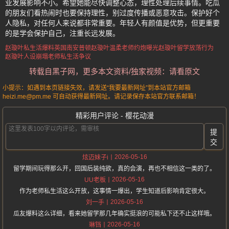
业发展影响不小。希望她能尽快调整心态，理性处理后续事情。吃瓜
的朋友们看热闹时也要保持理性，别过度传播或恶意攻击。保护好个
人隐私，对任何人来说都非常重要。年轻人有颜值是优势，但更重要
的是学会保护自己，注重长远发展。
赵璇叶私生活爆料
英国南安普顿赵璇叶
温柔老师约炮曝光
赵璇叶留学放荡行为
赵璇叶人设崩塌
老师私生活争议
转载自黑子网，更多本文资料/独家视频：请看原文
小提示：如遇到本页链接失效，请发送“我要最新网址”到本站官方邮箱
heizi.me@pm.me 可自动获得最新网址。请记录保存本站官方联系邮箱！
精彩用户评论 - 樱花动漫
提
交
2026-05-16
炫迈妹子i
留学期间玩得那么开，回国后装纯欲，真的会演，再也不相信这一类的了。
2026-05-16
UU老板
作为老师私生活这么开放，这事情一爆出，学生知道后影响肯定很大。
2026-05-16
刘一手
瓜友爆料这么详细，看来她留学那几年确实挺浪的可能私下还不止这样哦。
2026-05-16
琳铛