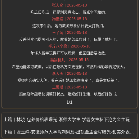
2026-05-18
张大奕
吃瓜归吃瓜，还是别恶意攻击，留点空间给她。
2026-05-18
狗蛋姨
这次事件后，她的教师形象估计要大打折扣。
2026-05-18
玉了萌
反差其实也挺吸引人的，就看她怎么应对了，玩脱了就坏了。
2026-05-18
半斤八个梁
年轻人留学玩得开可以理解，但回国后要收敛。
2026-05-18
猫猫桃儿
希望她能吸取教训，以后在隐私方面更谨慎，不然后续影响肯定很大。
2026-05-18
李大头
视频内容确实大胆，看完后对她印象彻底变了，真是太反差了。
2026-05-18
王馨瑶
愿赵璇叶能尽快调整好状态，继续好好生活，以后好好教书。
1/1
林晓-包养价格表曝光-浙师大学生-学霸女生私下沦为金主玩物-引全网震惊
张玉静-安徽师范大学背刺男友-出轨金主全程曝光-甜美外表下反差骑乘猛