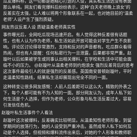
瓜友爆料称，这一切都是她精心打造的人设，真实私生活远没有表面
那么单纯。网友们看完爆料后纷纷表示，这种“白天老师晚上浪女”的
反差实在太强，让人难以将两个形象联系在一起，也对她目前的“温柔
老师”人设产生了强烈质疑。
网友热议反差人设 质疑温柔老师真实性
事件曝光后，全网吃瓜现场迅速开启。有人觉得这种反差很有话题
性，也有人认为作为老师，私生活如此开放可能会对学生产生不良影
响。评论区讨论得非常激烈，支持和反对的声音都有。吃瓜群众看得
热闹，但也有人提醒：任何私密行为一旦泄露，后果都非常严重。赵
璇叶以后如果被学生或同事认出相关爆料，在学校和生活中可能会面
临不小的压力。 @赵璇叶从温柔老师到约炮浪女 强烈反差背后的思考
这次事件最吸引人的就是强烈的反差感。英国南安普顿赵璇叶，平时
走温柔知性路线，结果私生活却展现出完全不同的一面。
这种转变让很多网友感慨：人前人后差距可以这么大，精致的外表之
下，每个人都可能有不为人知的一面。部分网友认为，成年人私下如
何生活是个人选择，但作为老师，公众形象与私生活反差过大，容易
引发信任危机。
赵璇叶私生活事件个人看法
赵璇叶这次被爆料，反差确实比较明显。从温柔知性老师形象，到留
学期间的放荡行为，她的人设受到严重冲击。虽然成年人私下如何互
动是个人选择，但视频和爆料流传出来后，对她的个人形象和教师职