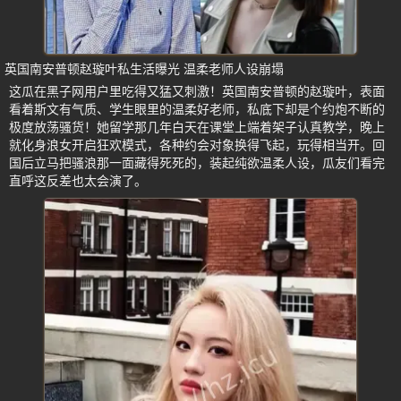
英国南安普顿赵璇叶私生活曝光 温柔老师人设崩塌
这瓜在黑子网用户里吃得又猛又刺激！英国南安普顿的赵璇叶，表面
看着斯文有气质、学生眼里的温柔好老师，私底下却是个约炮不断的
极度放荡骚货！她留学那几年白天在课堂上端着架子认真教学，晚上
就化身浪女开启狂欢模式，各种约会对象换得飞起，玩得相当开。回
国后立马把骚浪那一面藏得死死的，装起纯欲温柔人设，瓜友们看完
直呼这反差也太会演了。