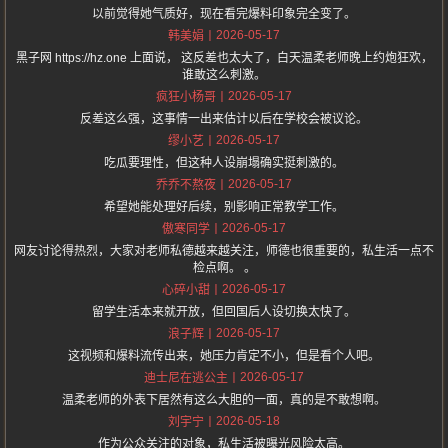
以前觉得她气质好，现在看完爆料印象完全变了。
2026-05-17
韩美娟
黑子网 https://hz.one 上面说， 这反差也太大了，白天温柔老师晚上约炮狂欢，
谁敢这么刺激。
2026-05-17
疯狂小杨哥
反差这么强，这事情一出来估计以后在学校会被议论。
2026-05-17
缪小艺
吃瓜要理性，但这种人设崩塌确实挺刺激的。
2026-05-17
乔乔不熬夜
希望她能处理好后续，别影响正常教学工作。
2026-05-17
傲寒同学
网友讨论得热烈，大家对老师私德越来越关注，师德也很重要的，私生活一点不
检点啊。 。
2026-05-17
心碎小甜
留学生活本来就开放，但回国后人设切换太快了。
2026-05-17
浪子辉
这视频和爆料流传出来，她压力肯定不小，但是看个人吧。
2026-05-17
迪士尼在逃公主
温柔老师的外表下居然有这么大胆的一面，真的是不敢想啊。
2026-05-18
刘宇宁
作为公众关注的对象，私生活被曝光风险太高。