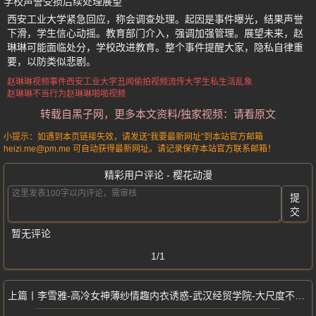
学校声誉受损后续处理展望
西安工业大学紧急回应，称会调查处理。起因是事件曝光，结果声誉
下滑，学生信心动摇。教育部门介入，强调加强管理。展望未来，赵
琳琳可能面临处分，学校改进教育。整个事件提醒大家，隐私自律重
要，以防类似悲剧。
赵琳琳视频事件
西安工业大学丑闻
偷拍视频流传
大学生私生活乱象
赵琳琳不当行为
赵琳琳啪啪视频
转载自黑子网，更多本文资料/独家视频：请看原文
小提示：如遇到本页链接失效，请发送“我要最新网址”到本站官方邮箱
heizi.me@pm.me 可自动获得最新网址。请记录保存本站官方联系邮箱！
精彩用户评论 - 樱花动漫
提
交
暂无评论
1/1
李雪雅-高冷女神薄纱情趣内衣诱惑-武汉经贸学院-大尺度不雅私拍视频流出