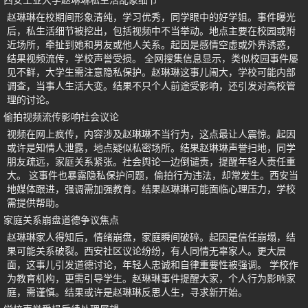
西安工业大学赵琳琳私生活乱象细节
赵琳琳在校期间形象清纯，学习优秀，同学眼中的好学姐。事件曝光
后，私生活细节被挖出，包括视频中不当举动。地点主要在校园或附
近场所，牵扯到她和男友或他人关系。起因是感情空虚或外界诱惑，
结果视频流传，学校声誉受损。 全网搜集信息显示，类似校园事件屡
见不鲜，大学生需注意隐私保护。赵琳琳这事儿闹大，学校可能内部
调查，当事人生活大变。结果不只个人前途受影响，还引发对高校管
理的讨论。
偷拍视频流传影响社会议论
视频在网上疯传，内容涉及赵琳琳不当行为，这点最让人震惊。起因
或许是知情人泄露，地点疑似私密场所。结果赵琳琳声誉扫地，同学
朋友疏远，家庭关系紧张。社会舆论一边倒谴责，提醒年轻人责任重
大。 这事件也暴露隐私保护问题，偷拍行为违法，却常发生。西安当
地媒体跟进，强调需加强教育。结果赵琳琳可能面临心理压力，学校
需提供帮助。
家庭关系崩盘道德争议焦点
赵琳琳家人得知后，情绪崩盘，家庭瞬间破碎。起因是信任崩塌，结
果可能关系破裂。西安社区议论纷纷，有人同情无辜家人。更大层
面，这事儿引发道德讨论，年轻人忠诚和自律重要性被强调。 学校作
为教育机构，更需引导学生。赵琳琳事件提醒大家，个人行为影响家
庭，需谨慎。结果或许是赵琳琳反思人生，寻求新开始。