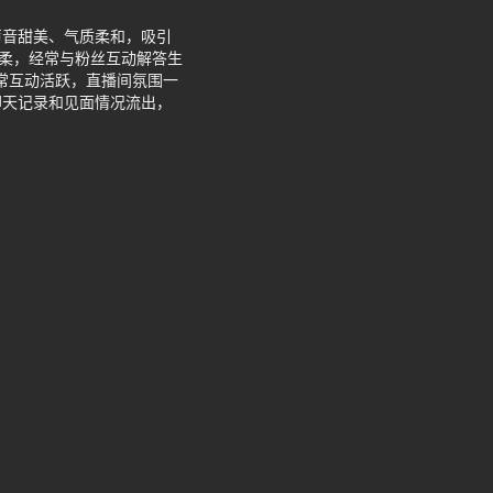
声音甜美、气质柔和，吸引
轻柔，经常与粉丝互动解答生
日常互动活跃，直播间氛围一
聊天记录和见面情况流出，