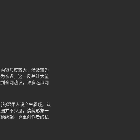
，内容尺度较大，涉及较为
较为亲近。这一反差让大量
散到全网热议，许多吃瓜网
之前的温柔人设产生质疑，认
红圈并不少见，清纯形象一
道德绑架，尊重创作者的私