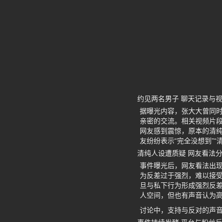
约见两名男子 聊天记录与
据曝光内容，张大大曾同
亲密的交流。相关视频片
网友感到震惊，原本的清
友纷纷表示“完全没想到”“
清纯人设遭质疑 网友看法
事件曝光后，网友看法出现
为反差过于强烈，难以接
旦与私下行为形成强烈反
人空间，但也有声音认为
讨论中，支持与反对的声