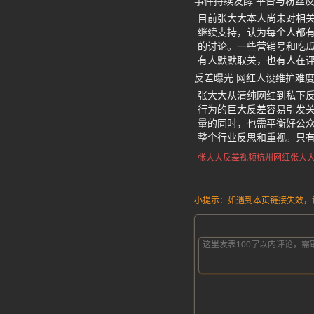
事件持续发酵 平台与粉丝
目前张大大本人尚未对相
继续支持，认为每个人都有
的讨论。一些营销号和吃
有人默默取关，也有人在
反差曝光 网红人设维护难
张大大从清纯网红到私下
行为的巨大反差容易引发
量的同时，也需平衡好公
整个行业反思和重视。只
张大大反差视频
杭州网红张大
小提示：如遇到本页链接失效，请发