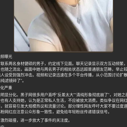
视频曝光
时联系两名身材健硕的男子，约定线下见面。聊天记录显示双方互动频繁
段也随之流出，画面中她与两名男子的相处状态远超普通朋友范畴，举止
纯人设受到强烈冲击。视频和记录迅速在多个平台传播，从小范围讨论扩
清纯滤镜碎了”。
分化严重
明显分化。黑子网很多用户直呼“反差太大”“清纯形象彻底崩了”，对她
受也有人支持她，认为是正常私人生活，不应被放大消费。类似争议在网
差，就容易引发大规模热议和流量讨论。部分理性网友呼吁大家不要过度
高粉网红应注意公众形象一致性，避免给年轻粉丝传递错误信号。
音激烈碰撞，进一步放大了事件的关注度。