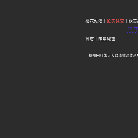
樱花动漫
欧美猛交
欧美
黑
首页
丨
明星秘事
杭州网红张大大以清纯温柔形