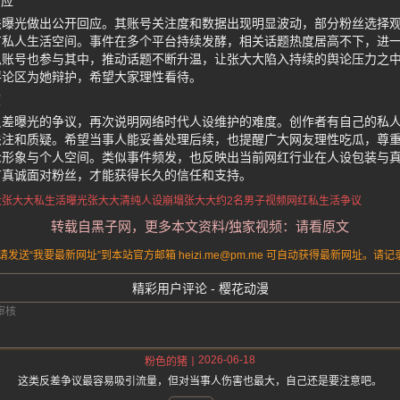
反应
关曝光做出公开回应。其账号关注度和数据出现明显波动，部分粉丝选择
私人生活空间。事件在多个平台持续发酵，相关话题热度居高不下，进一
瓜账号也参与其中，推动话题不断升温，让张大大陷入持续的舆论压力之
评论区为她辩护，希望大家理性看待。
度
反差曝光的争议，再次说明网络时代人设维护的难度。创作者有自己的私
关注和质疑。希望当事人能妥善处理后续，也提醒广大网友理性吃瓜，尊
众形象与个人空间。类似事件频发，也反映出当前网红行业在人设包装与
有真诚面对粉丝，才能获得长久的信任和支持。
大
张大大私生活曝光
张大大清纯人设崩塌
张大大约2名男子视频
网红私生活争议
转载自黑子网，更多本文资料/独家视频：请看原文
送“我要最新网址”到本站官方邮箱 heizi.me@pm.me 可自动获得最新网址。
精彩用户评论 - 樱花动漫
2026-06-18
粉色的猪
这类反差争议最容易吸引流量，但对当事人伤害也最大，自己还是要注意吧。