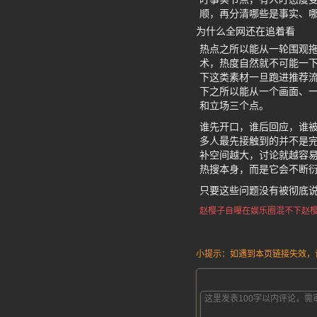
顺，再分清哪些是事实、
为什么全网还在追着看
热点之所以能从一轮围观
术，热度自然就不可能一下
下这类素材一旦跑进推荐流
下之所以能从一个画面、
和立场三个点。
谁先开口，谁后回应，谁被
多人最先接触到的并不是
补空间越大，讨论就越容易
热搜本身，而是它会不断
只要这些问题没有被彻底
赵樱子自曝在娱乐圈混不下
赵
小提示：如遇到本页链接失效，请发