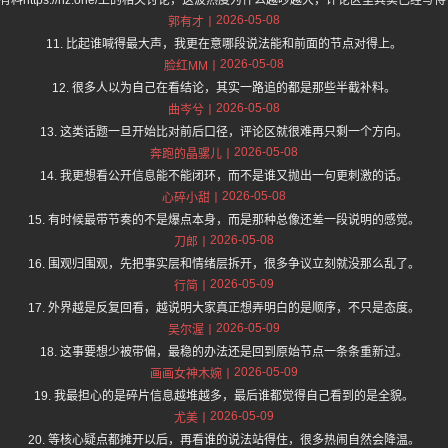
2026-05-08
郭有才
11. 比起谁喊得最大声，我更在意哪段说法能和前面的节点对得上。
2026-05-08
脸红MM
12. 很多人以为自己在看结论，其实一路追的都是那些半截补料。
2026-05-08
曲岑兮
13. 这类话题一旦开始比对前后口径，评论区就很难再只剩一个方向。
2026-05-08
奔跑的晶骡儿
14. 我更想看公开信息能不能闭环，而不是谁又抛出一句更刺激的话。
2026-05-08
心碎小甜
15. 有时候最带节奏的不是爆点本身，而是那种总像还差一段说明的感觉。
2026-05-08
刀郎
16. 围观归围观，先把事实层和情绪层拆开，很多争议立刻就没那么乱了。
2026-05-09
行简
17. 外界越是反复回看，越说明大家真正想弄明白的是顺序，不只是态度。
2026-05-09
吴尔渥
18. 这事要想少被带偏，最稳的办法还是回到原始节点一条条重新过。
2026-05-09
画画女神木婉
19. 我最担心的是碎片信息越堆越多，最后谁都觉得自己看到的是全貌。
2026-05-09
尤美
20. 等核心疑点都摊开以后，再看谁的说法站得住，很多热闹自然会降温。