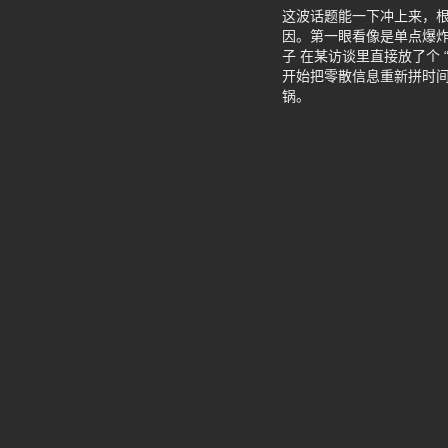
这波话题能一下冲上来，根
因。第一眼看像是单点爆炸
子 在某访谈里直接放了个
开始把零散信息重新拼时
锅。