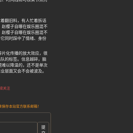
忙着翻旧料，有人忙着拆话
，赵樱子自曝在娱乐圈混不
，赵樱子自曝在娱乐圈混不
为它同时踩中了情绪、身份
碎片化传播的放大效应，很
站队的标签。信息越碎，脑
题难以降温的，还不是单次
商业层面又会不会被波及。
续关注
请记录保存本站官方联系邮箱！
提
交