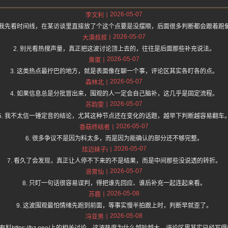
2026-05-07
李文利
. 我先看时间线，在某访谈里直接放了个这个点要是没摆顺，后面很多判断都会跟着跑
2026-05-07
大漠叔叔
2. 别光看热搜声量，真正把这波讨论顶上去的，往往是后面那些补充说法。
2026-05-07
臭蛋
3. 这类热点最拧巴的地方，就是表面像在聊一个事，评论区其实各盯各的点。
2026-05-07
森林北
4. 如果信息总是分批冒出来，围观的人一定会自己脑补，这几乎是固定流程。
2026-05-07
苏韵雯
5. 我不太信一锤定音的结论，尤其这种节点还在变化的话题，越早下判断越容易翻车
2026-05-07
香菇终结者
6. 很多争议不是因为料太多，而是因为能确认的部分还不够完整。
2026-05-07
炫迈妹子i
7. 看久了会发现，真正让人停不下来的不是结果，而是中间那些没说透的转折。
2026-05-07
浪胃仙
8. 只盯一句话很容易误判，得把谁先回应、谁后补充一起连起来看。
2026-05-08
苏鹿
9. 这波围观最怕情绪先跑到前面，等事实慢半拍跟上时，判断早就歪了。
2026-05-08
冯亚男
黑子有料https://hz.one/上的相关讨论，这波热度为什么越吵越大，评论区里其实已经写