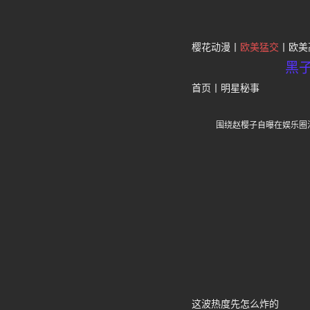
樱花动漫
欧美猛交
欧美
黑
首页
丨
明星秘事
围绕赵樱子自曝在娱乐圈
这波热度先怎么炸的