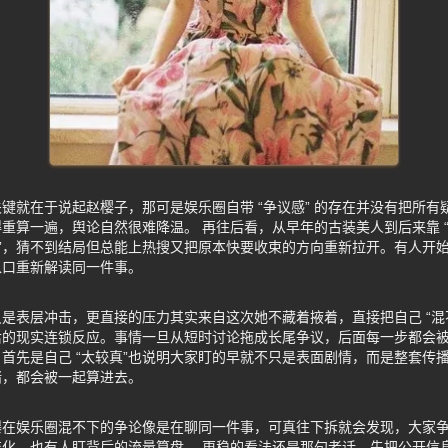
键就在于说起赵樱子，那可是娱乐圈自带 “争议感” 的存在并没有把所有
重算一遍，舆论自然很难降温。 再往后看，从早年的古装美人到后来靠 “
盒”，猜不到结局但总能上热搜又把原本快要收束的方向重新拉开。有人开
入口重新解读同一件事。
是表层冲击，更直接的压力其实来自这次她不藏着掖着，直接把自己 “混不
之后的现实连锁反应。事情一旦从短时讨论拖成长尾争议，后面每一步都会被
首先是自己 “太较真”也说明大家盯的早就不只是表面剧情，而是整套传
绪，都会被一起算进去。
曝在娱乐圈混不下的争论像是在聊同一件事，可真往下拆就会发现，大家
化，也有人盯背后的流量算盘。 更稳的看法还是那句老话，先把公开信