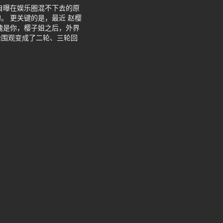
自曝在娱乐圈混不下去的原
。 更关键的是，最近 赵樱
愧是你，樱子姐之后，外界
轮围观变成了二轮、三轮回