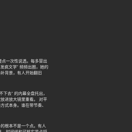
疑点一次性说透。每多冒出
发疯文学” 频频出圈，她的
始补背景，有人开始翻旧
下去” 的内幕全盘托出，
放进放大镜里重看。 对平
播方式本身。谁在带节奏、
争的根本不是一个点。有人
息、时间线和可核实节点捋