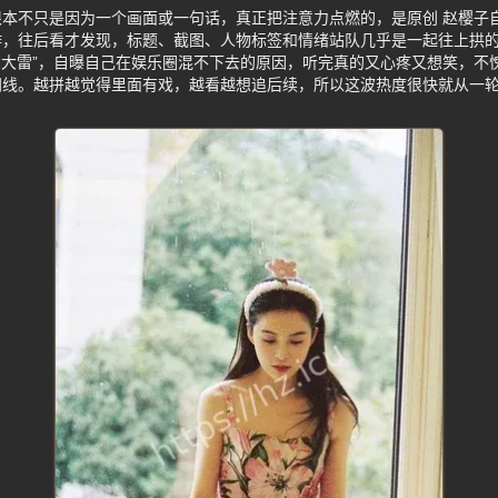
本不只是因为一个画面或一句话，真正把注意力点燃的，是原创 赵樱子
，往后看才发现，标题、截图、人物标签和情绪站队几乎是一起往上拱的
 “大雷”，自曝自己在娱乐圈混不下去的原因，听完真的又心疼又想笑，不
间线。越拼越觉得里面有戏，越看越想追后续，所以这波热度很快就从一