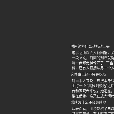
时间线为什么越扒越上头
这事之所以会反复回锅，关
一段补充，前面的判断就得
每一步都走得像开了 “盲
料，还有人直接从另一个
这件事已经不只是吃瓜
对当事人来说，热搜本身只
主打一个 “真诚到没边”
台和围观者来说，她透露，
谁在借势、谁又在放大情
后续为什么还会继续吵
从表面看，围绕赵樱子自
盯事实节点，有人盯态度变