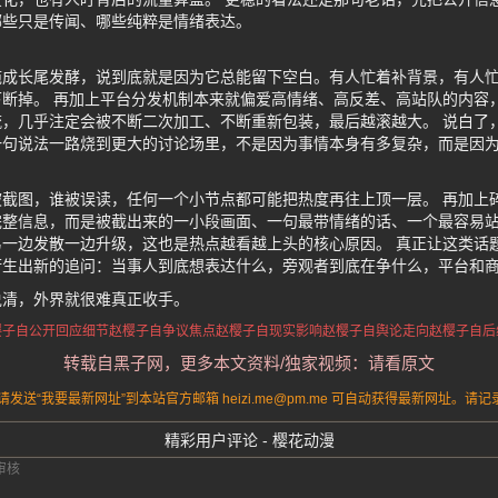
哪些只是传闻、哪些纯粹是情绪表达。
拖成长尾发酵，说到底就是因为它总能留下空白。有人忙着补背景，有人
断掉。 再加上平台分发机制本来就偏爱高情绪、高反差、高站队的内容
，几乎注定会被不断二次加工、不断重新包装，最后越滚越大。 说白了
一句说法一路烧到更大的讨论场里，不是因为事情本身有多复杂，而是因
截图，谁被误读，任何一个小节点都可能把热度再往上顶一层。 再加上
完整信息，而是被截出来的一小段画面、一句最带情绪的话、一个最容易
一边发散一边升级，这也是热点越看越上头的核心原因。 真正让这类话
衍生出新的追问：当事人到底想表达什么，旁观者到底在争什么，平台和
说清，外界就很难真正收手。
樱子自公开回应细节
赵樱子自争议焦点
赵樱子自现实影响
赵樱子自舆论走向
赵樱子自后
转载自黑子网，更多本文资料/独家视频：请看原文
送“我要最新网址”到本站官方邮箱 heizi.me@pm.me 可自动获得最新网址。
精彩用户评论 - 樱花动漫